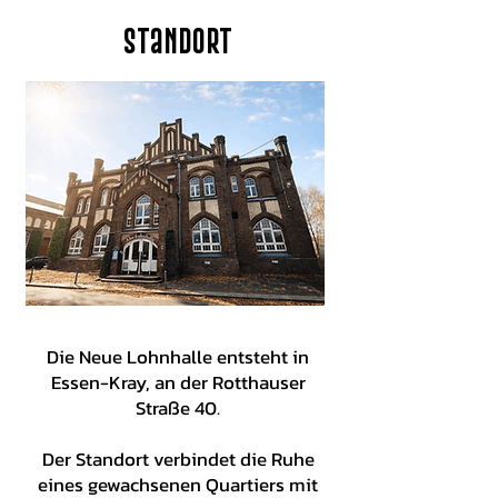
auf die regulären Preise unserer
Veranstaltung ab.
Technik oder spezielle
Erreichbarkeit und
Standort
Besprechungsräume.
Anforderungen können
unkomplizierte
individuell abgestimmt werden,
Parkmöglichkeiten legen.
sprich uns dazu einfach an.
Die Neue Lohnhalle entsteht in
Essen-Kray, an der Rotthauser
Straße 40.
Der Standort verbindet die Ruhe
eines gewachsenen Quartiers mit