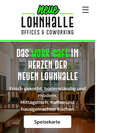
Das
Work-Café
Im
herzen der
neuen Lohnhalle
Frisch gekocht, bodenständig und
modern.
Mittagstisch, Kaffee­ und
hausgemachter Kuchen
Speisekarte