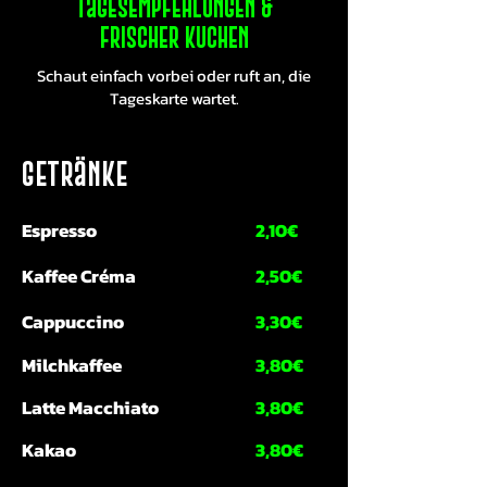
Tagesempfehlungen &
frischer Kuchen
Schaut einfach vorbei oder ruft an, die
Tageskarte wartet.
Getränke
Espresso
2,10€
Kaffee Créma
2,50€
Cappuccino
3,30€
Milchkaffee
3,80€
Latte Macchiato
3,80€
Kakao
3,80€