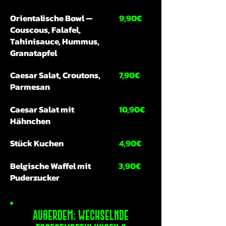
Orientalische Bowl —
9,90€
Couscous, Falafel,
Tahinisauce, Hummus,
Granatapfel
Caesar Salat, Croutons,
7,90€
Parmesan
Caesar Salat mit
10,90€
Hähnchen
Stück Kuchen
4,90€
Belgische Waffel mit
3,90€
Puderzucker
Außerdem: wechselnde