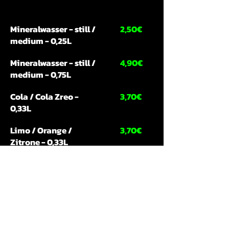
Mineralwasser - still /
2,50€
medium - 0,25L
Mineralwasser - still /
4,90€
medium - 0,75L
Cola / Cola Zreo -
3,70€
0,33L
Limo / Orange /
3,70€
Zitrone - 0,33L
Schorlen / Apfel /
3,70€
Rhababer / Holunder
Kirsch - 0,33L
Bier / Alkoholfrei -
3,50€
0,33L