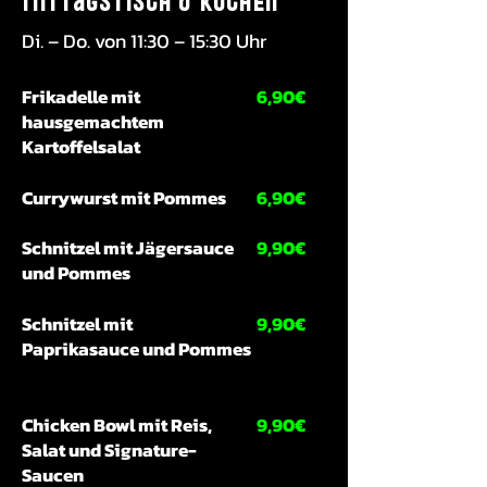
Di. – Do. von 11:30 – 15:30 Uhr
Frikadelle mit
6,90€
hausgemachtem
Kartoffelsalat
Currywurst mit Pommes
6,90€
Schnitzel mit Jägersauce
9,90€
und Pommes
Schnitzel mit
9,90€
Paprikasauce und Pommes
Chicken Bowl mit Reis,
9,90€
Salat und Signature-
Saucen